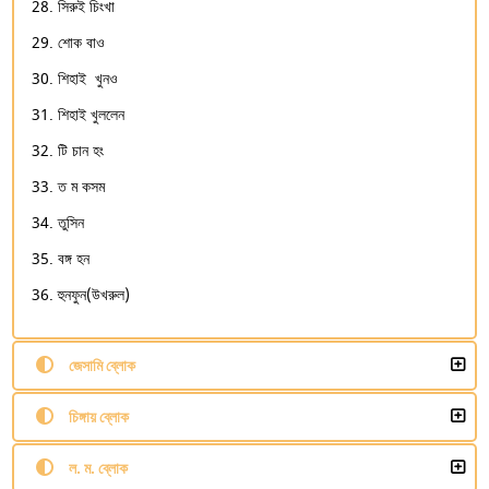
সিরুই চিংখা
শোক বাও
শিহাই খুনও
শিহাই খুললেন
টি চান হং
ত ম কসম
তুসিন
বঙ্গ হন
হুনফুন(উখরুল)
জেসামি ব্লোক
চিঙ্গায় ব্লোক
ল. ম. ব্লোক