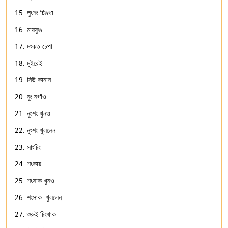
লুংশং চিঙখা
মায়ফুঙ
মংকত চেপা
মুইরেই
নিউ কানান
নুং নগাঁও
নুংশং খুনও
নুংশং খুললেন
সাংচিং
শংকায়
শংসাক খুনও
শংসাক খুললেন
শুরুই চিংথাক