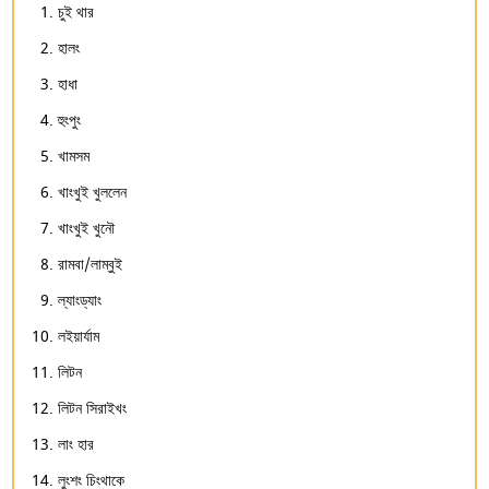
চুই থার
হালং
হাধা
হুংপুং
খামসম
খাংখুই খুললেন
খাংখুই খুনৌ
রামবা/লাম্বুই
ল্যাংড্যাং
লইয়ার্যাম
লিটন
লিটন সিরাইখং
লাং হার
লুংশং চিংথাকে