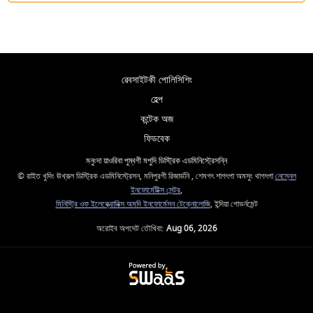
ৱেবসাইটকী পোলিসিশিং
হেল্প
কন্টেক অজ
ফিডবেক
মনুংদা য়াওরিবা পুম্বগী মপুদি ডিস্ট্রিক এডমিনিস্ট্রেসন্নি
© রাইত খুদিং ঊখ্রূল ডিস্ট্রিক এডমিনিস্ট্রেসন, মনিপুরগী রিজার্ভনি , শেমগৎ শাগৎপা অমসুং থাগৎপা
নেস্নেল
ইনফোর্মেটিক্স সেন্টর
,
মিনিস্ট্রি ওফ ইলেক্ত্রোনিক্স অমদি ইনফোর্মেসন টেক্নোলোজি
, ইন্দিয়া গোভর্নমেন্ট
অরোইব অপদেট তৌখিবা:
Aug 06, 2026