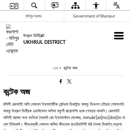
মনিপুর সরকার
Government of Manipur
উখ্রূল ডিস্ট্রিক্ট
UKHRUL DISTRICT
কন্টেক অজ
হোম
কন্টেক অজ
মসিগী ৱেবসাইট অসি নেসনেল ইনফোর্মেটিক সেন্টরনা ডিজাইন্ড অমসুং ডিভলপ তৌদুনা শেমগৎপনি
অমসুং উখ্রূল ডিষ্ট্রিক এডমিনেসন অসিনা মনুংগী ৱারোলশিং ঙাক-শেনদুনা থমবনি। ৱেবসাইট
অসিগী মরমদা নংনা খংনিংবা লৈরবদি ৱেব ইনফোর্মেসন মেনেজর, mnukr[at]nic[dot]in দা
মেল ইবিরকউ। ফীডবেক্কী সেকসন অসিদা ফীডবেক য়াওরিবাসিগী মরি লৈনবা ডিজাইন্ নত্রগা