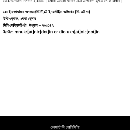
টেক্নোলোজিগী মতাংদা ইবিরকউ। মখাগী এদ্রেস অসিদা নংনা ঐখোয়গা কন্টেক তৌবা য়াগনি।
ৱেব ইনফোর্মেসন মেনেজর/ডিস্ট্রিক্ট ইনফর্মাটিক্স অফিসার (ডি এই ও)
ইস্ট-ব্লোক, ২শুবা ফ্লোর
মিনি-সেক্রিটরিএট, ঊখ্রূল – ৭৯৫১৪২
ইমেইল: mnukr[at]nic[dot]in or dio-ukh[at]nic[dot]in
ৱেবসাইটকী পোলিসিশিং