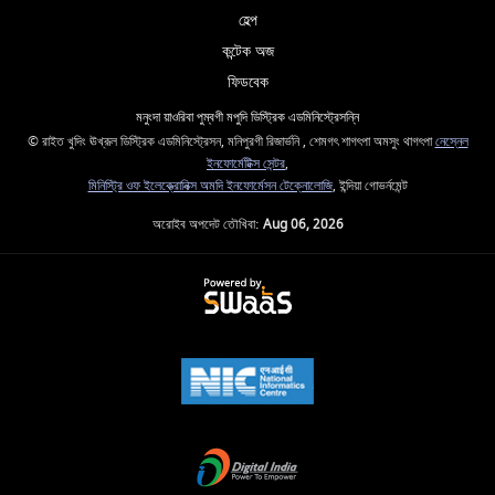
হেল্প
কন্টেক অজ
ফিডবেক
মনুংদা য়াওরিবা পুম্বগী মপুদি ডিস্ট্রিক এডমিনিস্ট্রেসন্নি
© রাইত খুদিং ঊখ্রূল ডিস্ট্রিক এডমিনিস্ট্রেসন, মনিপুরগী রিজার্ভনি , শেমগৎ শাগৎপা অমসুং থাগৎপা
নেস্নেল
ইনফোর্মেটিক্স সেন্টর
,
মিনিস্ট্রি ওফ ইলেক্ত্রোনিক্স অমদি ইনফোর্মেসন টেক্নোলোজি
, ইন্দিয়া গোভর্নমেন্ট
অরোইব অপদেট তৌখিবা:
Aug 06, 2026