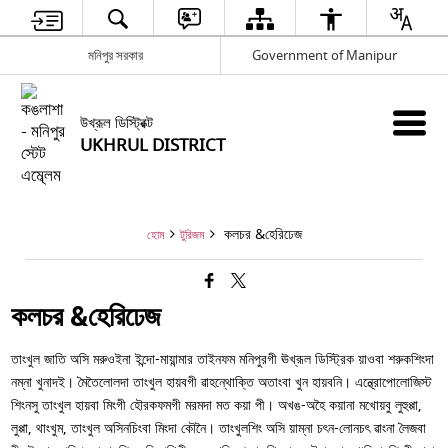
মনিপুর সরকার
Government of Manipur
উখ্রূল ডিস্ট্রিক্ট
UKHRUL DISTRICT
কলচর &হেরিঢেজ
হোম
টুরিজম
কলচর &হেরিঢেজ
তাংখুল জাতি অসি মরুওইনা ইন্দো-মায়ান্মার তাইনফম মনিপুরগী ঊখ্রূল ডিস্ট্রিক য়াওবা শরুকশিংদা
নম্না খুনাদই। মৈতৈলোলদা তাংখুল হায়বগী ৱাহন্থোক্তি অতাংবা খুন হায়বনি। এন্থ্রোপোলোজিস্ট
শিংনসু তাংখুল হায়বা মিংগী হৌরকফমগী মরমদা মত কয়া পী। অখঙ-অহৈ কয়ানা মখোয়বু লুহুপ্পা,
লুপ্পা, থাংখুম, তাংখুল অসিনচিংবা মিংদা কৌনৈ। তাংখুলশিং অসি য়াম্না চৎন-লোনচৎ ৱাংনা লৈজবা