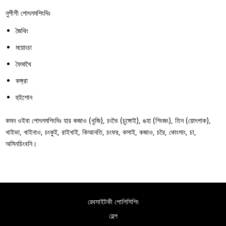
নুপীগী পোৎলমশিংদিঃ
জৈথিং
ময়োংচা
ফৈমাখৈ
কঙ্গ্রা
হুইশোন
কমন ওইবা পোৎলমশিংদিঃ হার কজাও (খুজি), চংভৈ (চুঙ্গোই), ঙহা (শিংজং), তিন (য়োৎপাক),
খাইভা, খাইনাও, চংকুই, রাইখাই, কিআনতি, চংফর, কসাই, কজাও, চরৈ, কোংসাং, চা,
অসিনচিংবনি।
ৱেবসাইটকী পোলিসিশিং
হেল্প