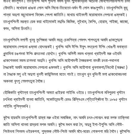
মীওই কাংলুপনি। তাংখুলশিং অসি পৃথিগী মফম খুদিং শন্দোকখ্রিবা অচৌবা মোনগোলিয়ানশিংগী চাদা
নৌদানি। মখোয়না ঙাঙবা লোল অসি সিনো-তিবেতো-বর্মন গী লোল কাঙলুপনি। তাংখুলশিংসি কুচু
পান্বা অদুগা মচুথোকপা ফিজেৎ শেৎপা জাতিনি। মখোয় থাইনদগী মরোমদোম লেপচবা ঙম্লকই।
তাংখুলশিংগী মরক্ত য়েক কয়া খাইদোকই মদুদিঃ জিমিক, লুইখাম, কৈশিং, হোরাম, শাইজা, জাজো,
কশুং, অসিনা চিংবনি।
তাংখুলশিংসি মশাগী খুনবু নুংশিজবা অমদি মদুবু চেকশিন্না শেমগৎ শাগৎতুনা অমদি ঙাকশেন্দুনা
মরোমদোম লেপচবা ঙম্নবা হোৎনরকই। খুনশিং অসি ঈশিং ঈফুৎ নৎত্রগা ঈশিং খোঙগী মনাক্তা
খুন্দাদিনা চঙগদবা ঈশিং ৱাৎতনবা হোৎনৈ। খুনশিং অসিগী মফম খন্বদা খ্বাইদগী মরু ওইবদি
ঙাকশেনবদা মফম চাগদবা অদুনি। খুনশিং অসি মহৌশাদগী লৈজরকপা নাৎকী চৎনা-পথাপনা
লৈঙাকই অমদি মরোমদোম লেপচবা ঙমলকই। খুনশিং অসি মহৌশানা খুনলাকপা/নিংথৌ (অৱুঙা )
না লৈঙাক মপু ওই অদুগা খুনগী কাউন্সিলনা মতেং পাংই। তাংখুল খুন খুদিংগী মশা ঙাকথোকচনবা
অকনবা খুৎপু শেমগৎতুনা লৈজৈ।
হৌজিকতি খৃস্টান্না তাংখুলশিংগী অমতা ঙাইরবা লাইনিং ওইরে। তাংখুলশিংনা মনিপুরদা খৃস্টান
চৎখিবা খ্বাইদগী হানবা জাতিনি, সকোটলেন্ডগী রেভঃ ৱিল্লিএম পে্ত্তিগ্ৰিউনা ইং ১৮৯৫ খৃস্টান
লাইনিং পুশিল্লকখি।
কুম্মৈ হায়বসি তাংখুলশিংগী য়াম্না মরু ওইবা সমাজিক, নাৎ অমদি চৎন-লোনচৎ কয়া মশক তাক্লিবা
জাতি অসিগা থানবা য়াদ্রবা মশক অমনি। কুম্মৈ মখল কয়া লৈ, অদুবু ইপা-ইপুশিং অসি লৌউ-
শিংউবনা শিনফম ওইরকপনা, পুম্নমক লৌউ-শিংউ অমদি মহৈ-মরোং লোকপগা মরি লৈনৈ। কুম্মৈশিং