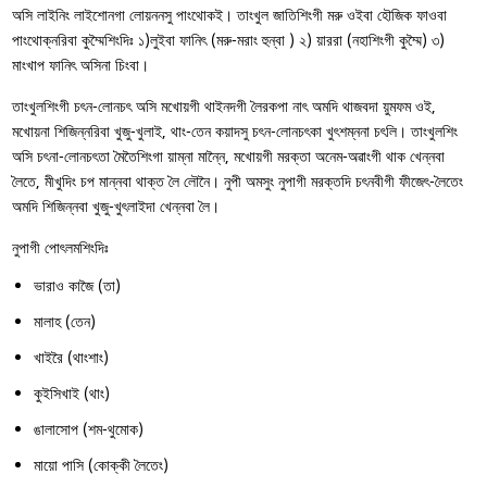
অসি লাইনিং লাইশোনগা লোয়ননসু পাংথোকই। তাংখুল জাতিশিংগী মরু ওইবা হৌজিক ফাওবা
পাংথোক্নরিবা কুম্মৈশিংদিঃ ১)লুইবা ফানিৎ (মরু-মরাং হুন্বা ) ২) য়াররা (নহাশিংগী কুম্মৈ) ৩)
মাংখাপ ফানিৎ অসিনা চিংবা।
তাংখুলশিংগী চৎন-লোনচৎ অসি মখোয়গী থাইনদগী লৈরকপা নাৎ অমদি থাজবদা য়ুমফম ওই,
মখোয়না শিজিন্নরিবা খুজু-খুলাই, থাং-তেন কয়াদসু চৎন-লোনচৎকা খুৎশম্ননা চৎলি। তাংখুলশিং
অসি চৎনা-লোনচৎতা মৈতৈশিংগা য়াম্না মান্নৈ, মখোয়গী মরক্তা অনেম-অৱাংগী থাক খেন্নবা
লৈতে, মীখুদিং চপ মান্নবা থাক্ত লৈ লৌনৈ। নুপী অমসুং নুপাগী মরক্তদি চৎনবীগী ফীজেৎ-লৈতেং
অমদি শিজিন্নবা খুজু-খুৎলাইদা খেন্নবা লৈ।
নুপাগী পোৎলমশিংদিঃ
ভারাও কাজৈ (তা)
মালাহ (তেন)
খাইরৈ (থাংশাং)
কুইসিখাই (থাং)
ঙালাসোপ (শম-থুমোক)
মায়ো পাসি (কোক্কী লৈতেং)