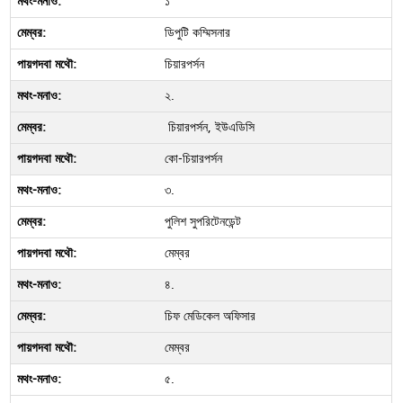
১
ডিপুটি কম্মিসনার
চিয়ারপর্সন
২.
চিয়ারপর্সন, ইউএডিসি
কো-চিয়ারপর্সন
৩.
পুলিশ সুপরিটেনডেন্ট
মেম্বর
৪.
চিফ মেডিকেল অফিসার
মেম্বর
৫.