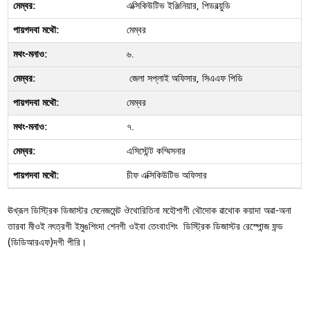
এক্সিকিউটিভ ইঞ্জিনিয়ার, পিডবল্য়ুডি
মেম্বর
৬.
জেলা সপ্লাই অফিসার, সিএএফ পিডি
মেম্বর
৭.
এসিস্টেন্ট কম্মিসনার
চীফ এক্সিকিউটিভ অফিসার
ঊখ্রূল ডিস্ট্রিক ডিজাস্টর মেনেজমেন্ট ঔথোরিতিনা মহৌশাগী থৌদোক ৱাথোক কয়াদা অৱা-অনা
তারবা মীওই নৎত্রগী ইমুঙশিংদা শেনগী ওইবা তেংবাংশিং ডিস্ট্রিক ডিজাস্টর রেস্পোন্জ ফন্ড
(ডিডিআরএফ)দগী পীরি।