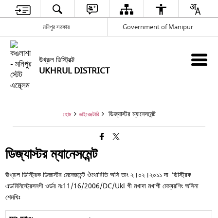
মনিপুর সরকার
Government of Manipur
উখ্রূল ডিস্ট্রিক্ট
UKHRUL DISTRICT
ডিজ্যাস্টর ম্যানেসমেন্ট
হোম
ডাইরেক্টোরি
ডিজ্যাস্টর ম্যানেসমেন্ট
ঊখ্রূল ডিস্ট্রিক ডিজাস্টর মেনেজমেন্ট ঔথোরিতি অসি তাং ২।০২।২০১১ দা ডিস্ট্রিক
এডমিনিস্ট্রেসনগী ওর্ডর নঃ11/16/2006/DC/Ukl গী মখাদা মখাগী মেম্বরশিং অসিনা
শেমখিঃ