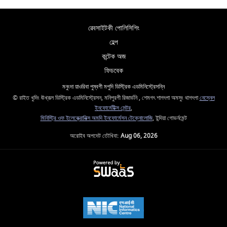
ৱেবসাইটকী পোলিসিশিং
হেল্প
কন্টেক অজ
ফিডবেক
মনুংদা য়াওরিবা পুম্বগী মপুদি ডিস্ট্রিক এডমিনিস্ট্রেসন্নি
© রাইত খুদিং ঊখ্রূল ডিস্ট্রিক এডমিনিস্ট্রেসন, মনিপুরগী রিজার্ভনি , শেমগৎ শাগৎপা অমসুং থাগৎপা
নেস্নেল
ইনফোর্মেটিক্স সেন্টর
,
মিনিস্ট্রি ওফ ইলেক্ত্রোনিক্স অমদি ইনফোর্মেসন টেক্নোলোজি
, ইন্দিয়া গোভর্নমেন্ট
অরোইব অপদেট তৌখিবা:
Aug 06, 2026