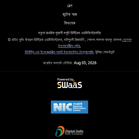
হেল্প
কন্টেক অজ
ফিডবেক
মনুংদা য়াওরিবা পুম্বগী মপুদি ডিস্ট্রিক এডমিনিস্ট্রেসন্নি
© রাইত খুদিং ঊখ্রূল ডিস্ট্রিক এডমিনিস্ট্রেসন, মনিপুরগী রিজার্ভনি , শেমগৎ শাগৎপা অমসুং থাগৎপা
নেস্নেল
ইনফোর্মেটিক্স সেন্টর
,
মিনিস্ট্রি ওফ ইলেক্ত্রোনিক্স অমদি ইনফোর্মেসন টেক্নোলোজি
, ইন্দিয়া গোভর্নমেন্ট
অরোইব অপদেট তৌখিবা:
Aug 05, 2026