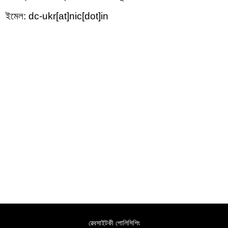
ইমেল: dc-ukr[at]nic[dot]in
ৱেবসাইটকী পোলিসিশিং