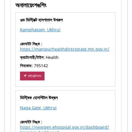
অনালায়েংশঙশিং
ওল্ড ডিস্ট্রিক্ট হাসপাতাল উখরুল
Kamphasom, Ukhrul
ৱেবসাইট লিঙ্ক :
https://manipurhealthdirectorate.mn.gov.in/
ক্যাটেগোরী/টাইপ:
Health
পিনকোড:
795142
ডাইরে্ক্টসনস
ডিস্ট্ৰিক হোসপিটাল ঊখ্ৰূল
Naga Gate, Ukhrul
ৱেবসাইট লিঙ্ক :
https://nextgen.ehospital.gov.in/dashboard/