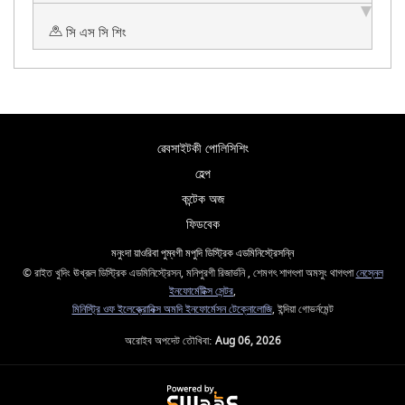
সি এস সি শিং
ৱেবসাইটকী পোলিসিশিং
হেল্প
কন্টেক অজ
ফিডবেক
মনুংদা য়াওরিবা পুম্বগী মপুদি ডিস্ট্রিক এডমিনিস্ট্রেসন্নি
© রাইত খুদিং ঊখ্রূল ডিস্ট্রিক এডমিনিস্ট্রেসন, মনিপুরগী রিজার্ভনি , শেমগৎ শাগৎপা অমসুং থাগৎপা
নেস্নেল
ইনফোর্মেটিক্স সেন্টর
,
মিনিস্ট্রি ওফ ইলেক্ত্রোনিক্স অমদি ইনফোর্মেসন টেক্নোলোজি
, ইন্দিয়া গোভর্নমেন্ট
অরোইব অপদেট তৌখিবা:
Aug 06, 2026