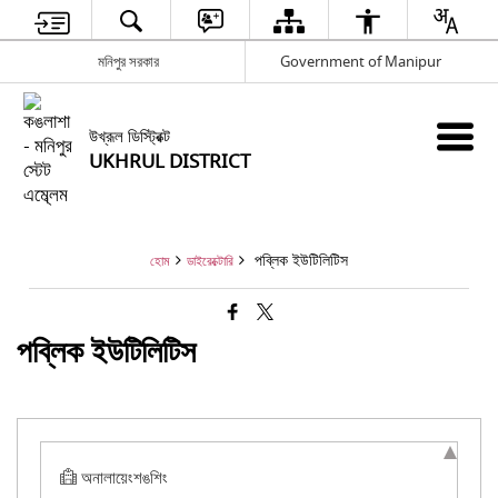
মনিপুর সরকার
Government of Manipur
উখ্রূল ডিস্ট্রিক্ট
UKHRUL DISTRICT
পব্লিক ইউটিলিটিস
হোম
ডাইরেক্টোরি
পব্লিক ইউটিলিটিস
অনালায়েংশঙশিং