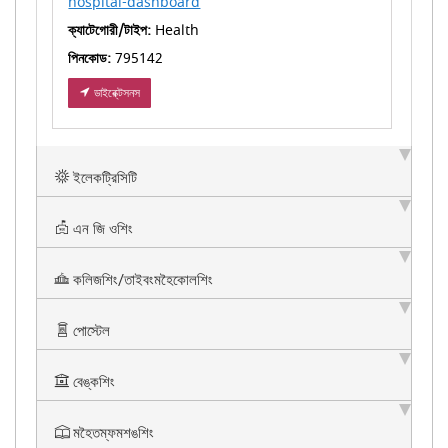
hospital-dashboard
ক্যাটেগোরী/টাইপ:
Health
পিনকোড:
795142
ডাইরে্ক্টসনস
ইলেকট্রিসিটি
এন জি ওশিং
কলিজশিং/তাইবংমহৈকোলশিং
পোস্টেল
বেঙ্কশিং
মহৈতম্ফমশঙশিং