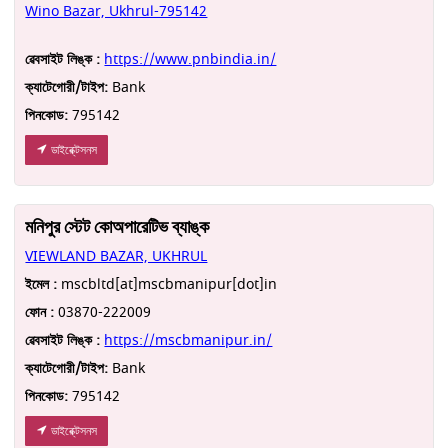
Wino Bazar, Ukhrul-795142
ৱেবসাইট লিঙ্ক :
https://www.pnbindia.in/
ক্যাটেগোরী/টাইপ:
Bank
পিনকোড:
795142
ডাইরে্ক্টসনস
মনিপুর স্টেট কোঅপারেটিভ ব্যাঙ্ক
VIEWLAND BAZAR, UKHRUL
ইমেল :
mscbltd[at]mscbmanipur[dot]in
ফোন :
03870-222009
ৱেবসাইট লিঙ্ক :
https://mscbmanipur.in/
ক্যাটেগোরী/টাইপ:
Bank
পিনকোড:
795142
ডাইরে্ক্টসনস