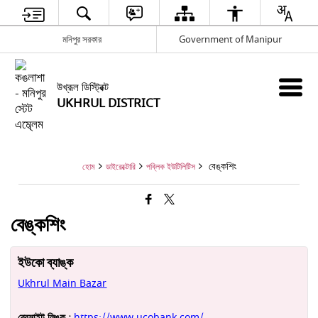
মনিপুর সরকার
Government of Manipur
উখ্রূল ডিস্ট্রিক্ট
UKHRUL DISTRICT
বেঙ্কশিং
হোম
ডাইরেক্টোরি
পব্লিক ইউটিলিটিস
বেঙ্কশিং
ইউকো ব্যাঙ্ক
Ukhrul Main Bazar
ৱেবসাইট লিঙ্ক :
https://www.ucobank.com/