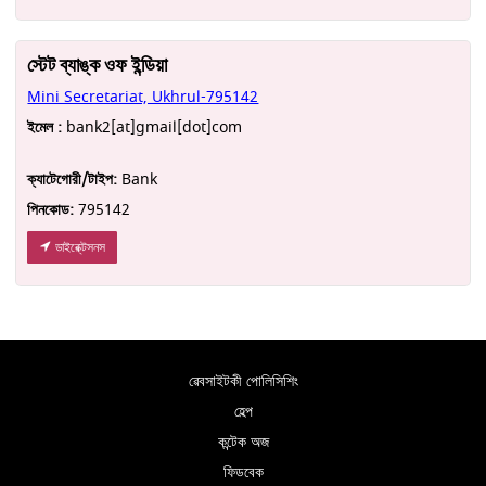
স্টেট ব্যাঙ্ক ওফ ইন্ডিয়া
Mini Secretariat, Ukhrul-795142
ইমেল :
bank2[at]gmail[dot]com
ক্যাটেগোরী/টাইপ:
Bank
পিনকোড:
795142
ডাইরে্ক্টসনস
ৱেবসাইটকী পোলিসিশিং
হেল্প
কন্টেক অজ
ফিডবেক