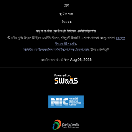
হেল্প
কন্টেক অজ
ফিডবেক
মনুংদা য়াওরিবা পুম্বগী মপুদি ডিস্ট্রিক এডমিনিস্ট্রেসন্নি
© রাইত খুদিং ঊখ্রূল ডিস্ট্রিক এডমিনিস্ট্রেসন, মনিপুরগী রিজার্ভনি , শেমগৎ শাগৎপা অমসুং থাগৎপা
নেস্নেল
ইনফোর্মেটিক্স সেন্টর
,
মিনিস্ট্রি ওফ ইলেক্ত্রোনিক্স অমদি ইনফোর্মেসন টেক্নোলোজি
, ইন্দিয়া গোভর্নমেন্ট
অরোইব অপদেট তৌখিবা:
Aug 06, 2026