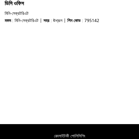
ডিসি ওফিস
মিনি-সেক্রটরিএট
মফম
: মিনি-সেক্রটরিএট |
সহর
: ঊখ্রূল |
পিন কোড
: 795142
ৱেবসাইটকী পোলিসিশিং