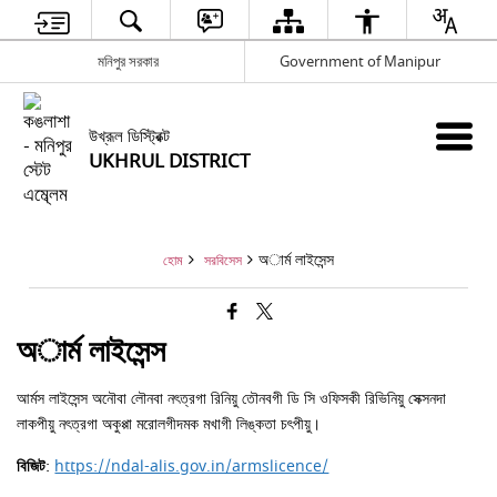
মনিপুর সরকার
Government of Manipur
উখ্রূল ডিস্ট্রিক্ট
UKHRUL DISTRICT
অার্ম লাইসেন্স
হোম
সরবিসেস
অার্ম লাইসেন্স
আর্মস লাইসেন্স অনৌবা লৌনবা নৎত্রগা রিনিয়ু তৌনবগী ডি সি ওফিসকী রিভিনিয়ু সেক্সনদা
লাকপীয়ু নৎত্রগা অকুপ্পা মরোলগীদমক মখাগী লিঙ্কতা চৎপীয়ু।
বিজিট
:
https://ndal-alis.gov.in/armslicence/