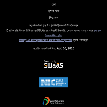
হেল্প
কন্টেক অজ
ফিডবেক
মনুংদা য়াওরিবা পুম্বগী মপুদি ডিস্ট্রিক এডমিনিস্ট্রেসন্নি
© রাইত খুদিং ঊখ্রূল ডিস্ট্রিক এডমিনিস্ট্রেসন, মনিপুরগী রিজার্ভনি , শেমগৎ শাগৎপা অমসুং থাগৎপা
নেস্নেল
ইনফোর্মেটিক্স সেন্টর
,
মিনিস্ট্রি ওফ ইলেক্ত্রোনিক্স অমদি ইনফোর্মেসন টেক্নোলোজি
, ইন্দিয়া গোভর্নমেন্ট
অরোইব অপদেট তৌখিবা:
Aug 06, 2026