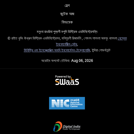
হেল্প
কন্টেক অজ
ফিডবেক
মনুংদা য়াওরিবা পুম্বগী মপুদি ডিস্ট্রিক এডমিনিস্ট্রেসন্নি
© রাইত খুদিং ঊখ্রূল ডিস্ট্রিক এডমিনিস্ট্রেসন, মনিপুরগী রিজার্ভনি , শেমগৎ শাগৎপা অমসুং থাগৎপা
নেস্নেল
ইনফোর্মেটিক্স সেন্টর
,
মিনিস্ট্রি ওফ ইলেক্ত্রোনিক্স অমদি ইনফোর্মেসন টেক্নোলোজি
, ইন্দিয়া গোভর্নমেন্ট
অরোইব অপদেট তৌখিবা:
Aug 06, 2026