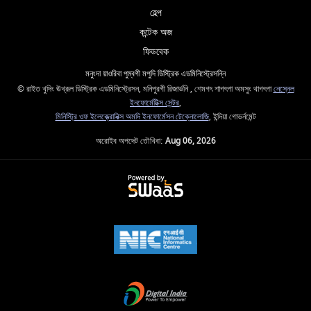
হেল্প
কন্টেক অজ
ফিডবেক
মনুংদা য়াওরিবা পুম্বগী মপুদি ডিস্ট্রিক এডমিনিস্ট্রেসন্নি
© রাইত খুদিং ঊখ্রূল ডিস্ট্রিক এডমিনিস্ট্রেসন, মনিপুরগী রিজার্ভনি , শেমগৎ শাগৎপা অমসুং থাগৎপা
নেস্নেল
ইনফোর্মেটিক্স সেন্টর
,
মিনিস্ট্রি ওফ ইলেক্ত্রোনিক্স অমদি ইনফোর্মেসন টেক্নোলোজি
, ইন্দিয়া গোভর্নমেন্ট
অরোইব অপদেট তৌখিবা:
Aug 06, 2026