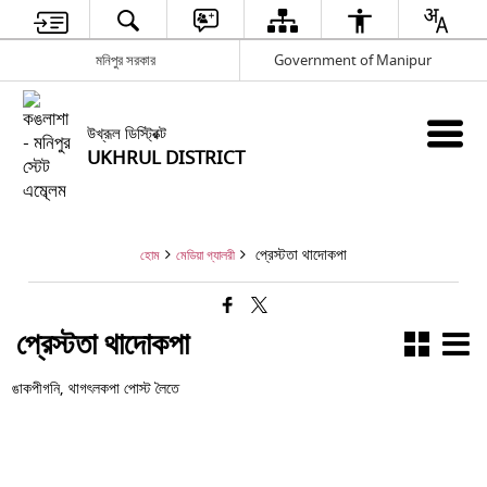
মনিপুর সরকার
Government of Manipur
উখ্রূল ডিস্ট্রিক্ট
UKHRUL DISTRICT
প্রেস্টতা থাদোকপা
হোম
মেডিয়া গ্যালরী
প্রেস্টতা থাদোকপা
ঙাকপীগনি, থাগৎলকপা পোস্ট লৈতে