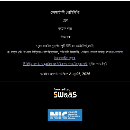
ৱেবসাইটকী পোলিসিশিং
হেল্প
কন্টেক অজ
ফিডবেক
মনুংদা য়াওরিবা পুম্বগী মপুদি ডিস্ট্রিক এডমিনিস্ট্রেসন্নি
© রাইত খুদিং ঊখ্রূল ডিস্ট্রিক এডমিনিস্ট্রেসন, মনিপুরগী রিজার্ভনি , শেমগৎ শাগৎপা অমসুং থাগৎপা
নেস্নেল
ইনফোর্মেটিক্স সেন্টর
,
মিনিস্ট্রি ওফ ইলেক্ত্রোনিক্স অমদি ইনফোর্মেসন টেক্নোলোজি
, ইন্দিয়া গোভর্নমেন্ট
অরোইব অপদেট তৌখিবা:
Aug 06, 2026