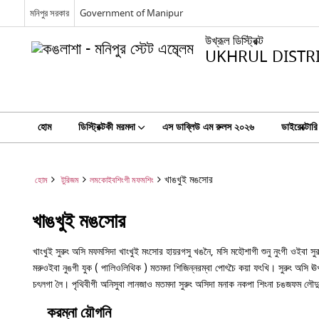
মনিপুর সরকার
Government of Manipur
উখ্রূল ডিস্ট্রিক্ট
UKHRUL DISTR
হোম
ডিস্ট্রিক্টকী মরমদা
এস ডাব্লিউ এম রুলস ২০২৬
ডাইরেক্টোরি
খাঙখুই মঙসোর
হোম
টুরিজম
লমকোইবশিংগী মফমশিং
খাঙখুই মঙসোর
খাংখুই সুরুং অসি মফমসিদা খাংখুই মংসোর হায়রগসু খঙনৈ, মসি মহৌশাগী শুনু নুংগী ওইবা সুর
মরুওইবা নুঙগী যুক ( পালিওলিথিক ) মতমদা শিজিন্নরম্বা পোৎচৈ কয়া ফংখি। সুরুং অসি
চৎলগা লৈ। পৃথিবীগী অনিসুবা লানজাও মতমদা সুরুং অসিদা মনাক নকপা শিংনা চঙজফম লৌদ
করম্না য়ৌগনি