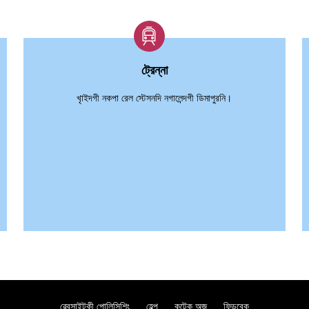
ট্রেন্না
খৃাইদগী নকপা রেল স্টেসনদি নগালেন্দগী ডিমাপুরনি।
ৱেবসাইটকী পোলিসিশিং
হেল্প
কন্টেক অজ
ফিডবেক