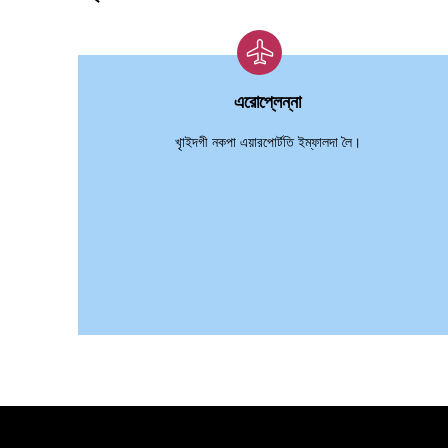
এরোপ্লেন্না
খৃাইদগী নকপা এয়ারপোর্টতি ইম্ফালদা লৈ।