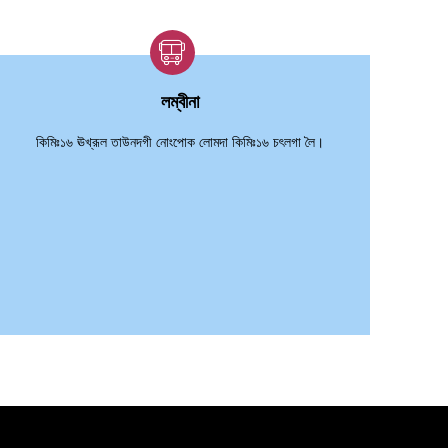
লম্বীনা
কিমিঃ১৬ ঊখ্রূল তাউনদগী নোংপোক লোমদা কিমিঃ১৬ চৎলগা লৈ।