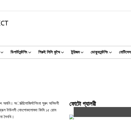
ICT
ডিপার্টমেন্টশিং
শিরুই লিলি কুম্মৈ
টুরিজম
ডোক্যুমেন্টশিং
নোটিসেস
ুং অমনি। অার্ক্য়িলোজিস্টশিংনা সুরুং অসিদগী
ফোটো গ্যালরী
 ঊখ্রূল টাউনগী নোংপোকলোমদা কিমি ১৫ রোম
ুনা লৈনখি।