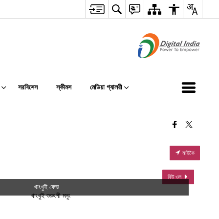
সরবিসেস
স্কীমস
মেডিয়া গ্যালরী
মাইকৈ
বিউ ওল
খাংখুই কেভ